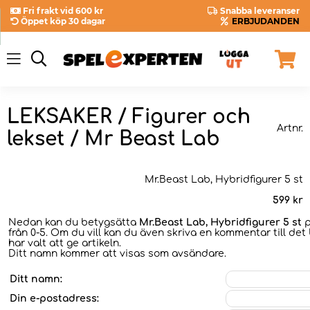
Fri frakt vid 600 kr
Snabba leveranser
Öppet köp 30 dagar
ERBJUDANDEN
LEKSAKER / Figurer och
Artnr.
lekset / Mr Beast Lab
Mr.Beast Lab, Hybridfigurer 5 st
599
kr
Nedan kan du betygsätta
Mr.Beast Lab, Hybridfigurer 5 st
p
från 0-5. Om du vill kan du även skriva en kommentar till det
har valt att ge artikeln.
Ditt namn kommer att visas som avsändare.
Ditt namn:
Din e-postadress: