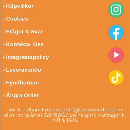
- Köpvillkor
- Cookies
- Frågor & Svar
- Kontakta Oss
- Integritetspolicy
- Leveransinfo
- Fyndhörnan
- Ångra Order
Vår kundtjänst nås via
info@spelexperten.com
eller via telefon
026-182427
på helgfria vardagar kl
9-11 & 13-16.