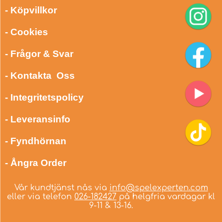
- Köpvillkor
- Cookies
- Frågor & Svar
- Kontakta Oss
- Integritetspolicy
- Leveransinfo
- Fyndhörnan
- Ångra Order
Vår kundtjänst nås via
info@spelexperten.com
eller via telefon
026-182427
på helgfria vardagar kl
9-11 & 13-16.