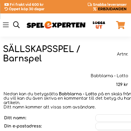
Fri frakt vid 600 kr
Snabba leveranser
Öppet köp 30 dagar
ERBJUDANDEN
SÄLLSKAPSSPEL /
Artnr.
Barnspel
Babblarna - Lotto
129
kr
Nedan kan du betygsätta
Babblarna - Lotto
på en skala frå
du vill kan du även skriva en kommentar till det betyg du har
artikeln.
Ditt namn kommer att visas som avsändare.
Ditt namn:
Din e-postadress: