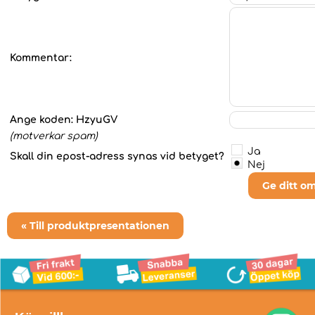
Kommentar:
Ange koden:
HzyuGV
(motverkar spam)
Ja
Skall din epost-adress synas vid betyget?
Nej
Ge ditt o
« Till produktpresentationen