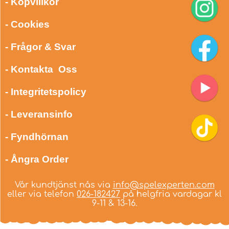
- Köpvillkor
- Cookies
- Frågor & Svar
- Kontakta Oss
- Integritetspolicy
- Leveransinfo
- Fyndhörnan
- Ångra Order
Vår kundtjänst nås via
info@spelexperten.com
eller via telefon
026-182427
på helgfria vardagar kl
9-11 & 13-16.