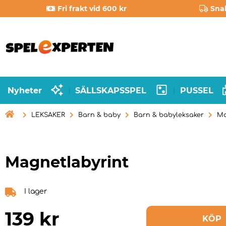
Fri frakt vid 600 kr
Sna
Nyheter
SÄLLSKAPSSPEL
PUSSEL
|
|

LEKSAKER
Barn & baby
Barn & babyleksaker
Ma
Magnetlabyrint
I lager
139
kr
KÖP