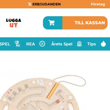
ERBJUDANDEN
Företag
TILL KASSAN
SPEL
REA
Årets Spel
Tips
|
|
|