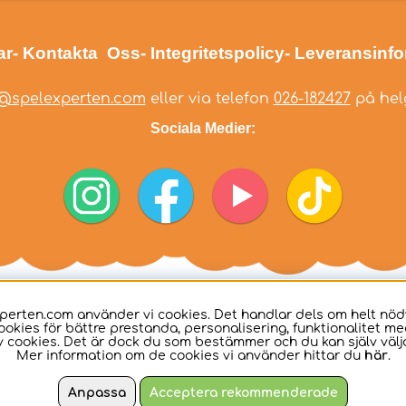
ar
- Kontakta Oss
- Integritetspolicy
- Leveransinf
@spelexperten.com
eller via telefon
026-182427
på helg
Sociala Medier:
perten.com använder vi cookies. Det handlar dels om helt nö
ookies för bättre prestanda, personalisering, funktionalitet me
 cookies. Det är dock du som bestämmer och du kan själv välja
Mer information om de cookies vi använder hittar du
här
.
Anpassa
Acceptera rekommenderade