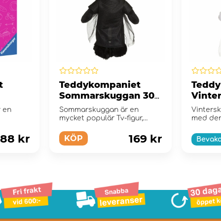
t
Teddykompaniet
Teddy
Sommarskuggan 30
Vinte
cm
r en
Sommarskuggan är en
Vinters
mycket populär Tv-figur,
med den
skapad av Tina Mackic, som
populär
fö...
Sommars
88 kr
169 kr
KÖP
Bevak