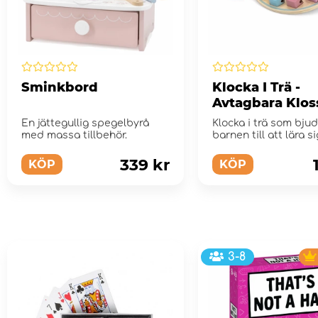
Sminkbord
Klocka I Trä -
Avtagbara Klos
Med Siffror
En jättegullig spegelbyrå
Klocka i trä som bjud
med massa tillbehör.
barnen till att lära s
förstå siffr...
339 kr
KÖP
KÖP
3-8