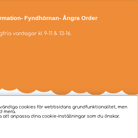
ormation
- Fyndhörnan
- Ångra Order
fria vardagar kl 9-11 & 13-16.
dvändiga cookies för webbsidans grundfunktionalitet, men
d mera.
 att anpassa dina cookie-inställningar som du önskar.