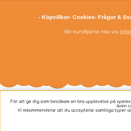
- Köpvillkor
- Cookies
- Frågor & Sv
Vår kundtjänst nås via
info
För att ge dig som besökare en bra upplevelse på spelex
även c
Svenska
Vi rekommenderar att du accepterar samtliga typer av