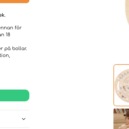
ek.
ennan för
ån 18
 på bollar.
tion,