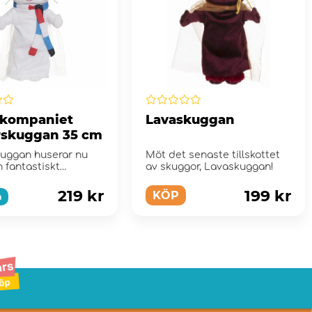
kompaniet
Lavaskuggan
rskuggan 35 cm
kuggan huserar nu
Möt det senaste tillskottet
 fantastiskt
av skuggor, Lavaskuggan!
a och busiga
kuggan som ...
219 kr
199 kr
KÖP
a