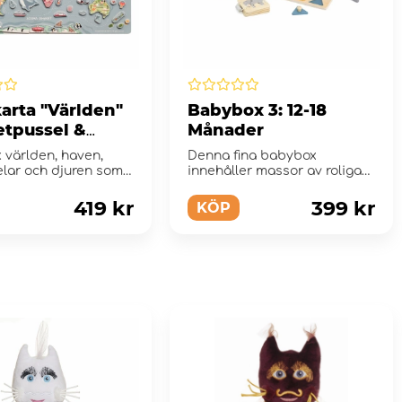
arta "Världen"
Babybox 3: 12-18
tpussel &
Månader
board
 världen, haven,
Denna fina babybox
elar och djuren som
innehåller massor av roliga
...
leksaker för barn 12-18mån!
419 kr
399 kr
KÖP