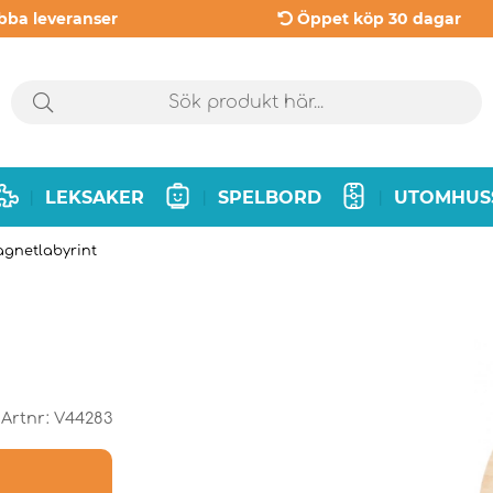
bba leveranser
Öppet köp 30 dagar
LEKSAKER
SPELBORD
UTOMHUS
|
|
|
gnetlabyrint
Artnr:
V44283