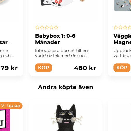
Babybox 1: 0-6
Väggk
sar
Månader
Magne
White
er in
Introducera barnet till en
Upptäck
ig och
värld av lek med denna
världsd
babybox.
går på v
179 kr
480 kr
KÖP
KÖP
Andra köpte även
Vi tipsar