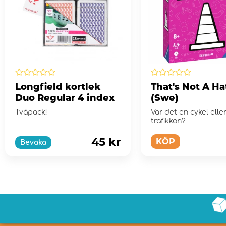
Longfield kortlek
That's Not A Ha
Duo Regular 4 index
(Swe)
Tvåpack!
Var det en cykel elle
trafikkon?
45 kr
KÖP
Bevaka