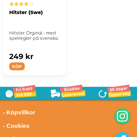
Hitster (Swe)
Hitster Orginal - med
spelregler på svenska.
249 kr
KÖP
- Köpvillkor
- Cookies