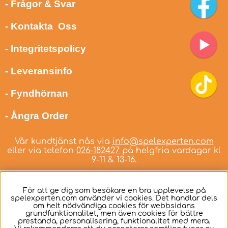
- Frågor & Svar
- Kontakta Oss
- Integritetspolicy
- Leveransinfo
- Fyndhörnan
- Ångra Order
Vår kundtjänst nås via
info@spelexperten.com
eller via telefon
026-182427
på helgfria vardagar kl
9-11 & 13-16.
För att ge dig som besökare en bra upplevelse på
spelexperten.com använder vi cookies. Det handlar dels
om helt nödvändiga cookies för webbsidans
Svenska
grundfunktionalitet, men även cookies för bättre
prestanda, personalisering, funktionalitet med mera.