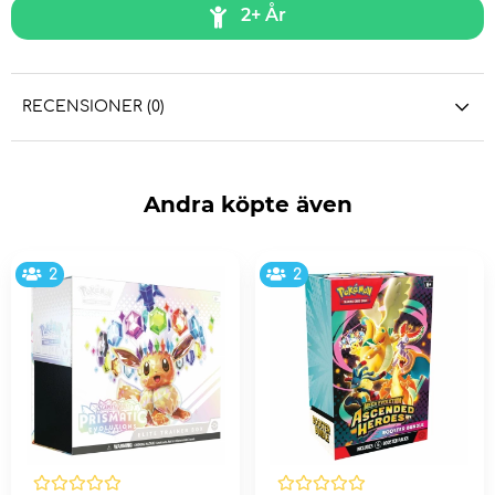
2+ År
RECENSIONER (0)
Andra köpte även
2
2