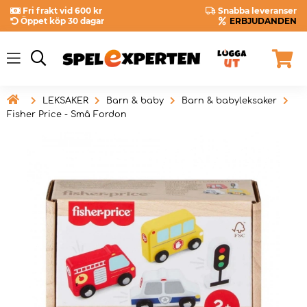
Fri frakt vid 600 kr
Snabba leveranser
Öppet köp 30 dagar
ERBJUDANDEN

LEKSAKER
Barn & baby
Barn & babyleksaker
Fisher Price - Små Fordon