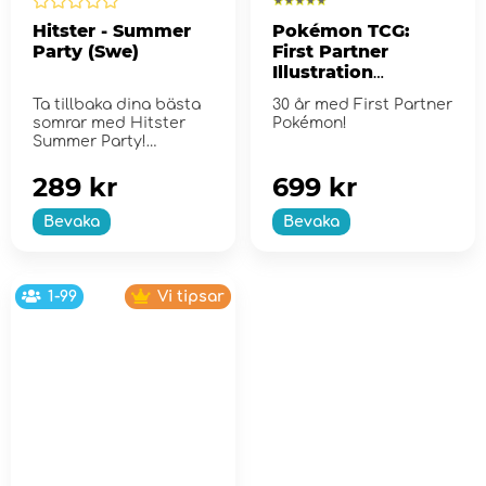
Hitster - Summer
Pokémon TCG:
Party (Swe)
First Partner
Illustration
Collection - Series
Ta tillbaka dina bästa
30 år med First Partner
2
somrar med Hitster
Pokémon!
Summer Party!
289 kr
699 kr
Bevaka
Bevaka
1-99
Vi tipsar