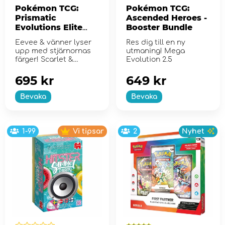
Pokémon TCG:
Pokémon TCG:
Prismatic
Ascended Heroes -
Evolutions Elite
Booster Bundle
Trainer Box
Eevee & vänner lyser
Res dig till en ny
upp med stjärnornas
utmaning! Mega
färger! Scarlet &
Evolution 2.5
Violet...
695 kr
649 kr
Bevaka
Bevaka
1-99
Vi tipsar
2
Nyhet