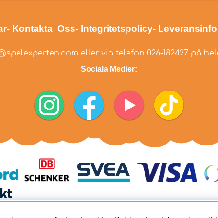
ar
- Kontakta Oss
- Integritetspolicy
- Leveransinf
@spelexperten.com
eller via telefon
026-182427
på helg
Sociala Medier: