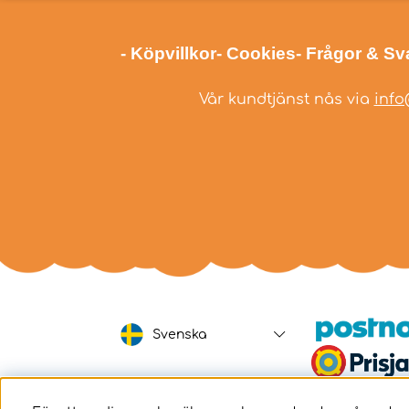
- Köpvillkor
- Cookies
- Frågor & Sv
Vår kundtjänst nås via
info
Svenska