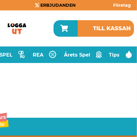
ERBJUDANDEN
Företag
TILL KASSAN
SPEL
REA
Årets Spel
Tips
|
|
|