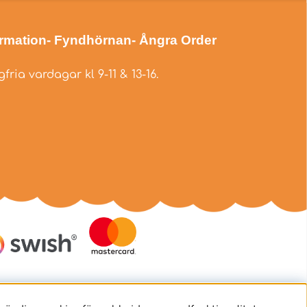
ormation
- Fyndhörnan
- Ångra Order
fria vardagar kl 9-11 & 13-16.