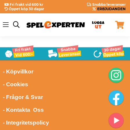
Fri frakt vid 600 kr
Snabba leveranser
Öppet köp 30 dagar
ERBJUDANDEN
- Köpvillkor
- Cookies
- Frågor & Svar
- Kontakta Oss
- Integritetspolicy