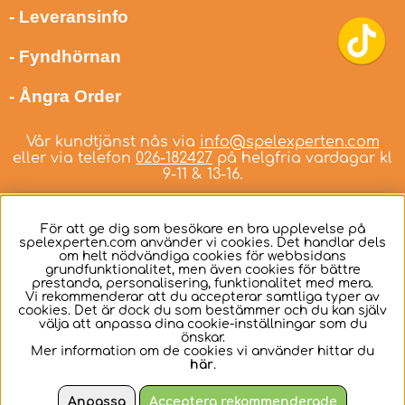
- Leveransinfo
- Fyndhörnan
- Ångra Order
Vår kundtjänst nås via
info@spelexperten.com
eller via telefon
026-182427
på helgfria vardagar kl
9-11 & 13-16.
För att ge dig som besökare en bra upplevelse på
spelexperten.com använder vi cookies. Det handlar dels
om helt nödvändiga cookies för webbsidans
Svenska
grundfunktionalitet, men även cookies för bättre
prestanda, personalisering, funktionalitet med mera.
Vi rekommenderar att du accepterar samtliga typer av
cookies. Det är dock du som bestämmer och du kan själv
välja att anpassa dina cookie-inställningar som du
önskar.
Mer information om de cookies vi använder hittar du
här
.
Anpassa
Acceptera rekommenderade