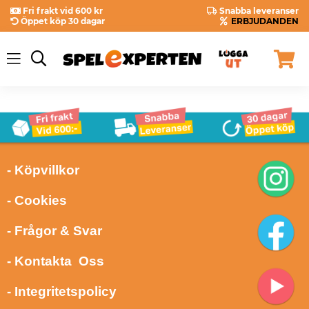
Fri frakt vid 600 kr
Snabba leveranser
Öppet köp 30 dagar
ERBJUDANDEN
- Köpvillkor
- Cookies
- Frågor & Svar
- Kontakta Oss
- Integritetspolicy