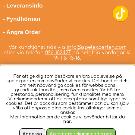
- Leveransinfo
- Fyndhörnan
- Ångra Order
Vår kundtjänst nås via
info@spelexperten.com
eller via telefon
026-182427
på helgfria vardagar kl
9-11 & 13-16.
För att ge dig som besökare en bra upplevelse på
spelexperten.com använder vi cookies. Det handlar dels
om helt nödvändiga cookies för webbsidans
Svenska
grundfunktionalitet, men även cookies för bättre
prestanda, personalisering, funktionalitet med mera.
Vi rekommenderar att du accepterar samtliga typer av
cookies. Det är dock du som bestämmer och du kan själv
välja att anpassa dina cookie-inställningar som du
önskar.
Mer information om de cookies vi använder hittar du
här
.
Anpassa
Acceptera rekommenderade