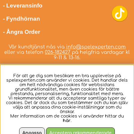
- Leveransinfo
- Fyndhörnan
- Ångra Order
Vår kundtjänst nås via
info@spelexperten.com
eller via telefon
026-182427
på helgfria vardagar kl
9-11 & 13-16.
För att ge dig som besökare en bra upplevelse på
spelexperten.com använder vi cookies. Det handlar dels
om helt nödvändiga cookies för webbsidans
Svenska
grundfunktionalitet, men även cookies för bättre
prestanda, personalisering, funktionalitet med mera.
Vi rekommenderar att du accepterar samtliga typer av
cookies. Det är dock du som bestämmer och du kan själv
välja att anpassa dina cookie-inställningar som du
önskar.
Mer information om de cookies vi använder hittar du
här
.
Anpassa
Acceptera rekommenderade