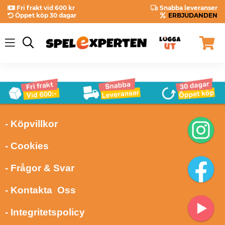
Fri frakt vid 600 kr
Snabba leveranser
Öppet köp 30 dagar
ERBJUDANDEN
- Köpvillkor
- Cookies
- Frågor & Svar
- Kontakta Oss
- Integritetspolicy