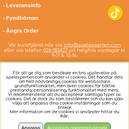
- Leveransinfo
- Fyndhörnan
- Ångra Order
Vår kundtjänst nås via
info@spelexperten.com
eller via telefon
026-182427
på helgfria vardagar kl
9-11 & 13-16.
För att ge dig som besökare en bra upplevelse på
spelexperten.com använder vi cookies. Det handlar dels
om helt nödvändiga cookies för webbsidans
Svenska
grundfunktionalitet, men även cookies för bättre
prestanda, personalisering, funktionalitet med mera.
Vi rekommenderar att du accepterar samtliga typer av
cookies. Det är dock du som bestämmer och du kan själv
välja att anpassa dina cookie-inställningar som du
önskar.
Mer information om de cookies vi använder hittar du
här
.
Anpassa
Acceptera rekommenderade