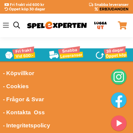
Fri frakt vid 600 kr
Snabba leveranser
Öppet köp 30 dagar
ERBJUDANDEN
- Köpvillkor
- Cookies
- Frågor & Svar
- Kontakta Oss
- Integritetspolicy