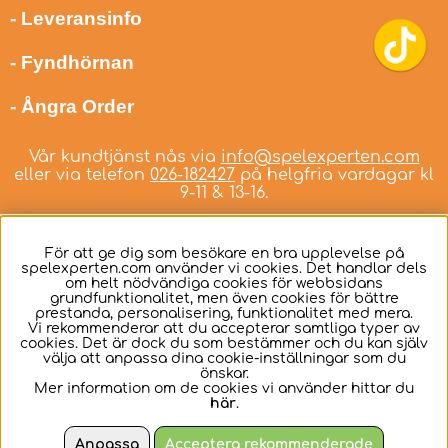
- Leveransinfo
- Fyndhörnan
- Ångra Order
Vår kundtjänst nås via
info@spelexperten.com
eller via telefon
026-182427
på helgfria vardagar kl
9-11 & 13-16.
För att ge dig som besökare en bra upplevelse på
spelexperten.com använder vi cookies. Det handlar dels
om helt nödvändiga cookies för webbsidans
Svenska
grundfunktionalitet, men även cookies för bättre
prestanda, personalisering, funktionalitet med mera.
Vi rekommenderar att du accepterar samtliga typer av
cookies. Det är dock du som bestämmer och du kan själv
välja att anpassa dina cookie-inställningar som du
önskar.
Mer information om de cookies vi använder hittar du
här
.
Anpassa
Acceptera rekommenderade