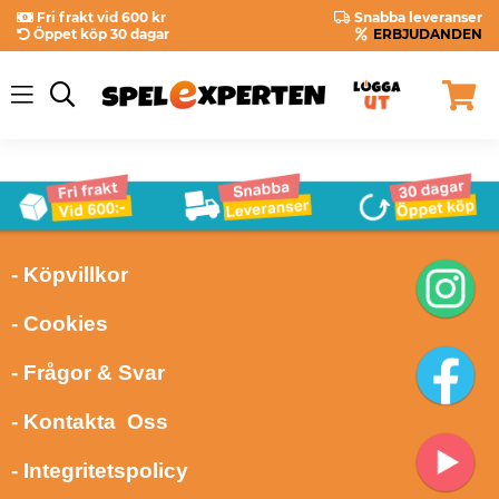
Fri frakt vid 600 kr
Snabba leveranser
Öppet köp 30 dagar
ERBJUDANDEN
- Köpvillkor
- Cookies
- Frågor & Svar
- Kontakta Oss
- Integritetspolicy