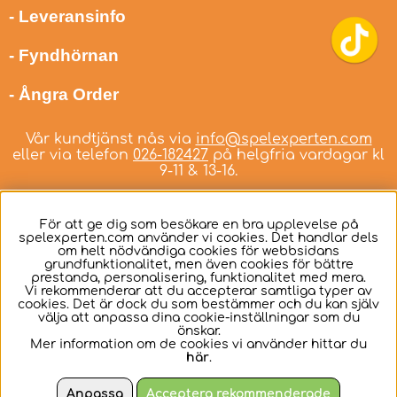
- Leveransinfo
- Fyndhörnan
- Ångra Order
Vår kundtjänst nås via
info@spelexperten.com
eller via telefon
026-182427
på helgfria vardagar kl
9-11 & 13-16.
För att ge dig som besökare en bra upplevelse på
spelexperten.com använder vi cookies. Det handlar dels
om helt nödvändiga cookies för webbsidans
Svenska
grundfunktionalitet, men även cookies för bättre
prestanda, personalisering, funktionalitet med mera.
Vi rekommenderar att du accepterar samtliga typer av
cookies. Det är dock du som bestämmer och du kan själv
välja att anpassa dina cookie-inställningar som du
önskar.
Mer information om de cookies vi använder hittar du
här
.
Anpassa
Acceptera rekommenderade