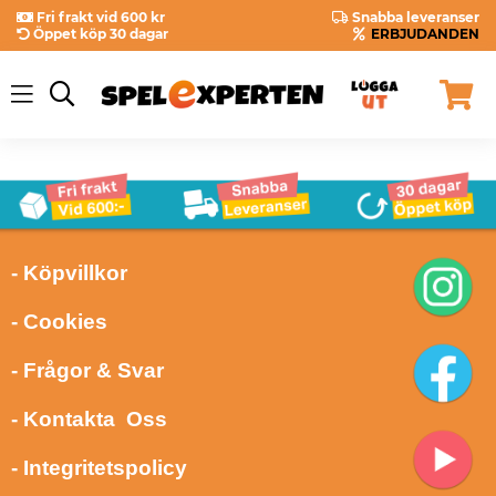
Fri frakt vid 600 kr
Snabba leveranser
Öppet köp 30 dagar
ERBJUDANDEN
- Köpvillkor
- Cookies
- Frågor & Svar
- Kontakta Oss
- Integritetspolicy