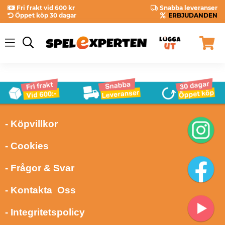
Fri frakt vid 600 kr
Snabba leveranser
Öppet köp 30 dagar
ERBJUDANDEN
- Köpvillkor
- Cookies
- Frågor & Svar
- Kontakta Oss
- Integritetspolicy