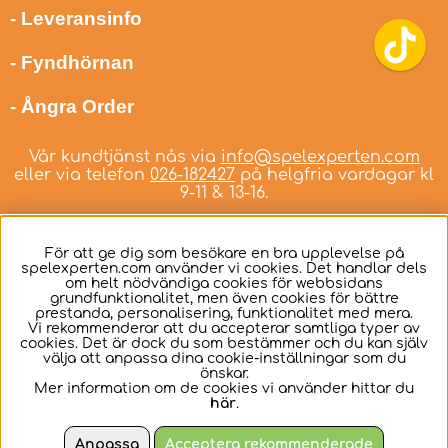
- Leveransinfo
- Fyndhörnan
- Ångra Order
Vår kundtjänst nås via
info@spelexperten.com
eller via telefon
026-182427
på helgfria vardagar kl
9-11 & 13-16.
För att ge dig som besökare en bra upplevelse på
spelexperten.com använder vi cookies. Det handlar dels
om helt nödvändiga cookies för webbsidans
Svenska
grundfunktionalitet, men även cookies för bättre
prestanda, personalisering, funktionalitet med mera.
Vi rekommenderar att du accepterar samtliga typer av
cookies. Det är dock du som bestämmer och du kan själv
välja att anpassa dina cookie-inställningar som du
önskar.
Mer information om de cookies vi använder hittar du
här
.
Anpassa
Acceptera rekommenderade