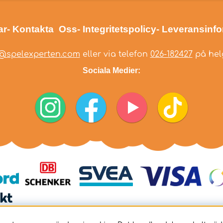
ar
- Kontakta Oss
- Integritetspolicy
- Leveransinf
@spelexperten.com
eller via telefon
026-182427
på helg
Sociala Medier: