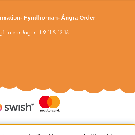
ormation
- Fyndhörnan
- Ångra Order
fria vardagar kl 9-11 & 13-16.