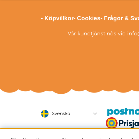
- Köpvillkor
- Cookies
- Frågor & Sv
Vår kundtjänst nås via
info
Svenska