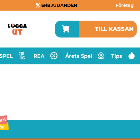
ERBJUDANDEN
Företag
TILL KASSAN
SPEL
REA
Årets Spel
Tips
|
|
|