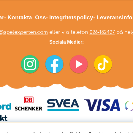
ar
- Kontakta Oss
- Integritetspolicy
- Leveransinf
@spelexperten.com
eller via telefon
026-182427
på helg
Sociala Medier: