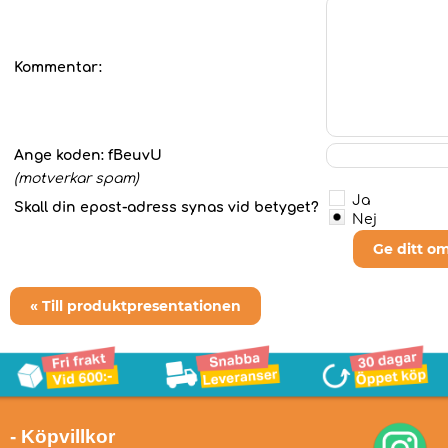
Kommentar:
Ange koden:
fBeuvU
(motverkar spam)
Ja
Skall din epost-adress synas vid betyget?
Nej
Ge ditt o
« Till produktpresentationen
- Köpvillkor