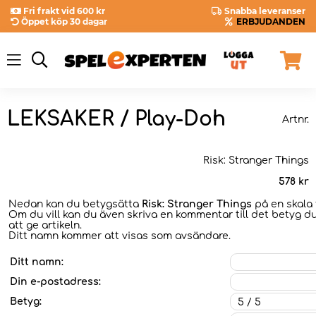
Fri frakt vid 600 kr
Snabba leveranser
Öppet köp 30 dagar
ERBJUDANDEN
LEKSAKER / Play-Doh
Artnr.
Risk: Stranger Things
578
kr
Nedan kan du betygsätta
Risk: Stranger Things
på en skala f
Om du vill kan du även skriva en kommentar till det betyg du
att ge artikeln.
Ditt namn kommer att visas som avsändare.
Ditt namn:
Din e-postadress:
Betyg: