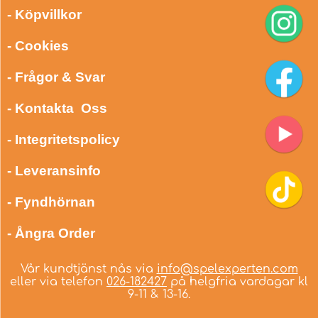
- Köpvillkor
- Cookies
- Frågor & Svar
- Kontakta Oss
- Integritetspolicy
- Leveransinfo
- Fyndhörnan
- Ångra Order
Vår kundtjänst nås via
info@spelexperten.com
eller via telefon
026-182427
på helgfria vardagar kl
9-11 & 13-16.