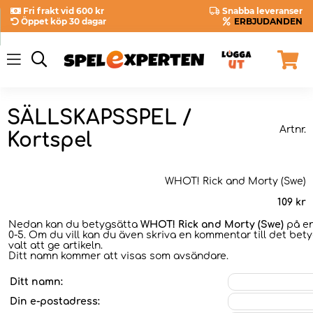
Fri frakt vid 600 kr
Snabba leveranser
Öppet köp 30 dagar
ERBJUDANDEN
SÄLLSKAPSSPEL /
Artnr.
Kortspel
WHOT! Rick and Morty (Swe)
109
kr
Nedan kan du betygsätta
WHOT! Rick and Morty (Swe)
på en
0-5. Om du vill kan du även skriva en kommentar till det bet
valt att ge artikeln.
Ditt namn kommer att visas som avsändare.
Ditt namn:
Din e-postadress: