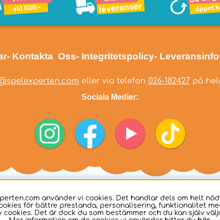
ar
- Kontakta Oss
- Integritetspolicy
- Leveransinf
@spelexperten.com
eller via telefon
026-182427
på helg
Sociala Medier:
perten.com använder vi cookies. Det handlar dels om helt nö
ookies för bättre prestanda, personalisering, funktionalitet me
 cookies. Det är dock du som bestämmer och du kan själv välja