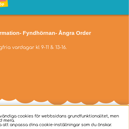
ormation
- Fyndhörnan
- Ångra Order
fria vardagar kl 9-11 & 13-16.
dvändiga cookies för webbsidans grundfunktionalitet, men
d mera.
 att anpassa dina cookie-inställningar som du önskar.