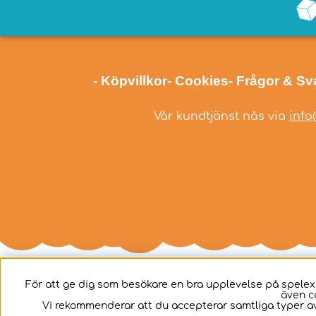
- Köpvillkor
- Cookies
- Frågor & Sv
Vår kundtjänst nås via
info
För att ge dig som besökare en bra upplevelse på spelex
även c
Svenska
Vi rekommenderar att du accepterar samtliga typer av