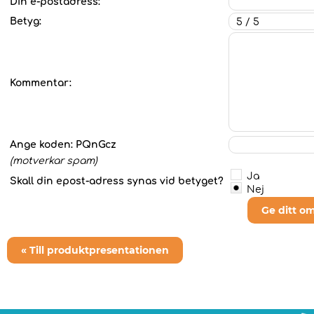
Din e-postadress:
Betyg:
Kommentar:
Ange koden:
PQnGcz
(motverkar spam)
Ja
Skall din epost-adress synas vid betyget?
Nej
Ge ditt o
« Till produktpresentationen