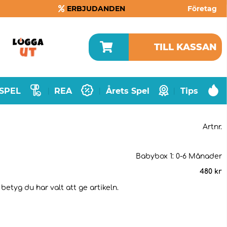
ERBJUDANDEN
Företag
TILL KASSAN
SPEL
REA
Årets Spel
Tips
|
|
|
Artnr.
Babybox 1: 0-6 Månader
480
kr
betyg du har valt att ge artikeln.