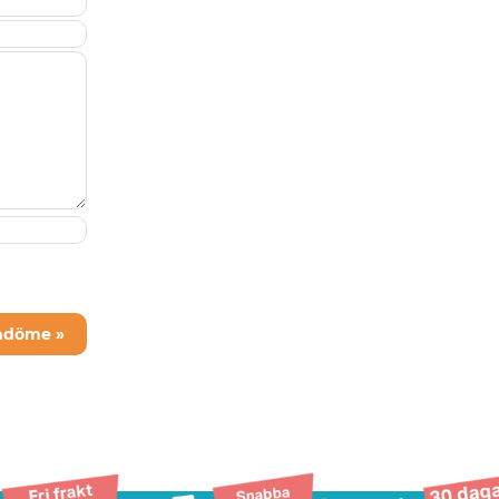
mdöme »