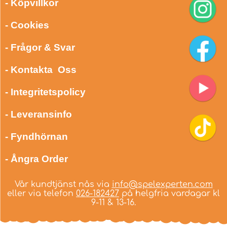
- Köpvillkor
- Cookies
- Frågor & Svar
- Kontakta Oss
- Integritetspolicy
- Leveransinfo
- Fyndhörnan
- Ångra Order
Vår kundtjänst nås via
info@spelexperten.com
eller via telefon
026-182427
på helgfria vardagar kl
9-11 & 13-16.