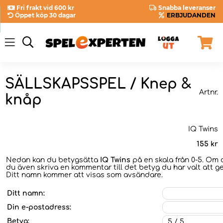
Fri frakt vid 600 kr
Snabba leveranser
Öppet köp 30 dagar
ERBJUDANDEN
SÄLLSKAPSSPEL / Knep &
Artnr.
knåp
IQ Twins
155
kr
Nedan kan du betygsätta
IQ Twins
på en skala från 0-5. Om d
du även skriva en kommentar till det betyg du har valt att ge 
Ditt namn kommer att visas som avsändare.
Ditt namn:
Din e-postadress:
Betyg: