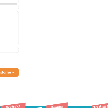
mdöme »