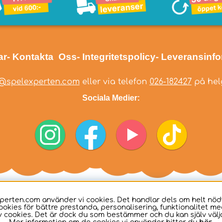
ar
- Kontakta Oss
- Integritetspolicy
- Leveransinf
@spelexperten.com
eller via telefon
026-182427
på helg
Sociala Medier:
perten.com använder vi cookies. Det handlar dels om helt nö
ookies för bättre prestanda, personalisering, funktionalitet me
 cookies. Det är dock du som bestämmer och du kan själv välja