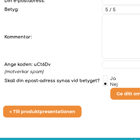
Din e-postadress:
Betyg:
Kommentar:
Ange koden:
uCt6Dv
(motverkar spam)
Ja
Skall din epost-adress synas vid betyget?
Nej
Ge ditt o
« Till produktpresentationen