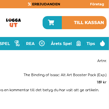
ERBJUDANDEN
Företag
TILL KASSAN
SPEL
REA
Årets Spel
Tips
|
|
|
Artnr.
The Binding of Isaac: Alt Art Booster Pack (Exp.)
189
kr
va en kommentar till det betyg du har valt att ge artikeln.