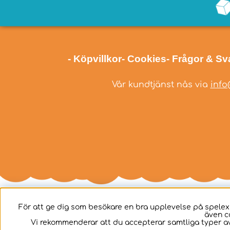
- Köpvillkor
- Cookies
- Frågor & Sv
Vår kundtjänst nås via
info
För att ge dig som besökare en bra upplevelse på spelex
även c
Svenska
Vi rekommenderar att du accepterar samtliga typer av