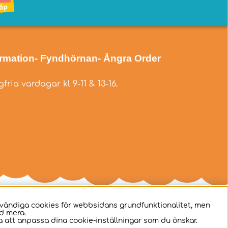
ormation
- Fyndhörnan
- Ångra Order
fria vardagar kl 9-11 & 13-16.
dvändiga cookies för webbsidans grundfunktionalitet, men
d mera.
 att anpassa dina cookie-inställningar som du önskar.