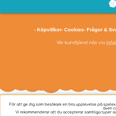
- Köpvillkor
- Cookies
- Frågor & Sv
Vår kundtjänst nås via
info
För att ge dig som besökare en bra upplevelse på spelex
även c
Svenska
Vi rekommenderar att du accepterar samtliga typer av