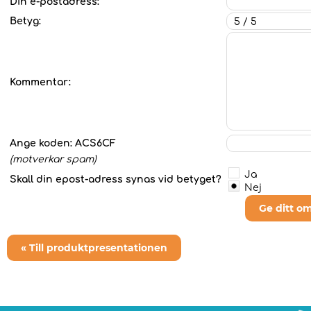
Din e-postadress:
Betyg:
Kommentar:
Ange koden:
ACS6CF
(motverkar spam)
Ja
Skall din epost-adress synas vid betyget?
Nej
Ge ditt o
« Till produktpresentationen