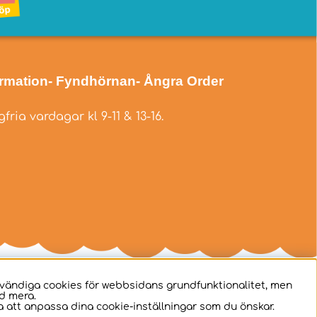
ormation
- Fyndhörnan
- Ångra Order
fria vardagar kl 9-11 & 13-16.
dvändiga cookies för webbsidans grundfunktionalitet, men
d mera.
 att anpassa dina cookie-inställningar som du önskar.