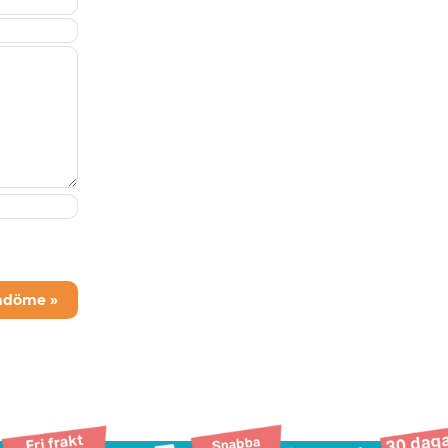
mdöme »