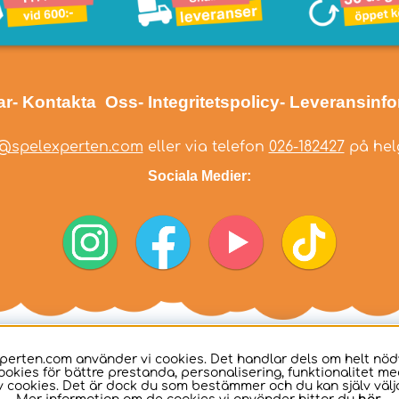
ar
- Kontakta Oss
- Integritetspolicy
- Leveransinf
@spelexperten.com
eller via telefon
026-182427
på helg
Sociala Medier:
perten.com använder vi cookies. Det handlar dels om helt nö
ookies för bättre prestanda, personalisering, funktionalitet me
 cookies. Det är dock du som bestämmer och du kan själv välja