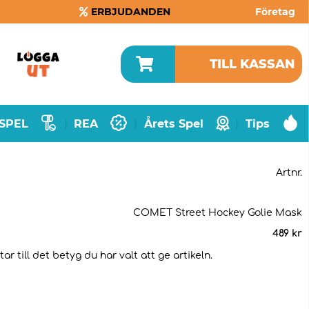
ERBJUDANDEN
Företag
TILL KASSAN
SPEL
REA
Årets Spel
Tips
|
|
|
Artnr.
COMET Street Hockey Golie Mask
489
kr
 till det betyg du har valt att ge artikeln.