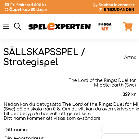
Fri frakt vid 600 kr
Snabba leveranser
Öppet köp 30 dagar
ERBJUDANDEN
SÄLLSKAPSSPEL /
Artnr.
Strategispel
The Lord of the Rings: Duel for
Middle-earth (Swe)
329
kr
Nedan kan du betygsätta
The Lord of the Rings: Duel for M
(Swe)
på en skala från 0-5. Om du vill kan du även skriva en
till det betyg du har valt att ge artikeln.
Ditt namn kommer att visas som avsändare.
Ditt namn:
Din e-postadress: