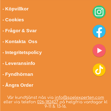
- Köpvillkor
- Cookies
- Frågor & Svar
- Kontakta Oss
- Integritetspolicy
- Leveransinfo
- Fyndhörnan
- Ångra Order
Vår kundtjänst nås via
info@spelexperten.com
eller via telefon
026-182427
på helgfria vardagar kl
9-11 & 13-16.