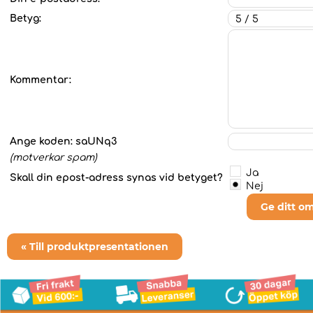
Betyg:
Kommentar:
Ange koden:
saUNq3
(motverkar spam)
Ja
Skall din epost-adress synas vid betyget?
Nej
Ge ditt o
« Till produktpresentationen