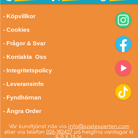
- Köpvillkor
- Cookies
- Frågor & Svar
- Kontakta Oss
- Integritetspolicy
- Leveransinfo
- Fyndhörnan
- Ångra Order
Vår kundtjänst nås via
info@spelexperten.com
eller via telefon
026-182427
på helgfria vardagar kl
9-11 & 13-16.