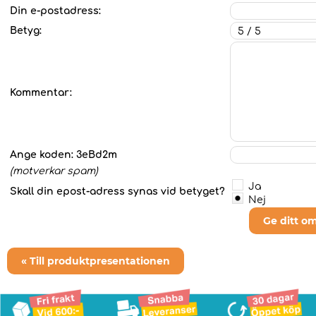
Din e-postadress:
Betyg:
Kommentar:
Ange koden:
3eBd2m
(motverkar spam)
Ja
Skall din epost-adress synas vid betyget?
Nej
Ge ditt o
« Till produktpresentationen