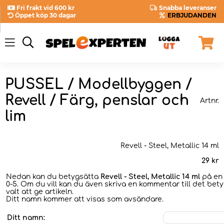
Fri frakt vid 600 kr
Snabba leveranser
Öppet köp 30 dagar
ERBJUDANDEN
PUSSEL / Modellbyggen /
Revell / Färg, penslar och
Artnr.
lim
Revell - Steel, Metallic 14 ml
29
kr
Nedan kan du betygsätta
Revell - Steel, Metallic 14 ml
på en 
0-5. Om du vill kan du även skriva en kommentar till det bet
valt att ge artikeln.
Ditt namn kommer att visas som avsändare.
Ditt namn: