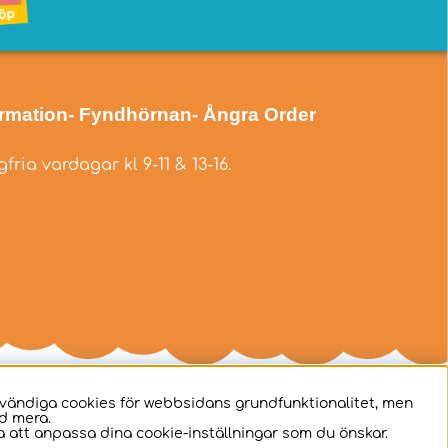
ormation
- Fyndhörnan
- Ångra Order
fria vardagar kl 9-11 & 13-16.
dvändiga cookies för webbsidans grundfunktionalitet, men
d mera.
 att anpassa dina cookie-inställningar som du önskar.