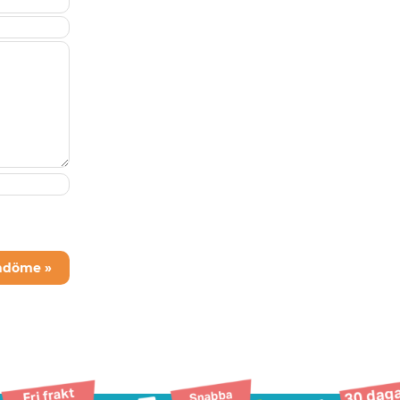
mdöme »