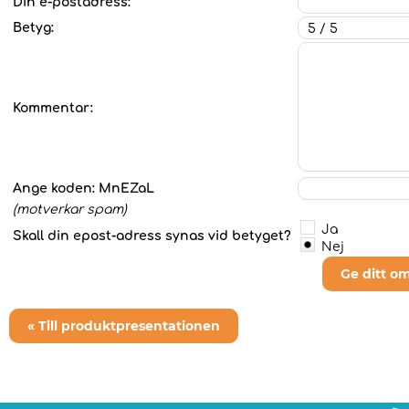
Din e-postadress:
Betyg:
Kommentar:
Ange koden:
MnEZaL
(motverkar spam)
Ja
Skall din epost-adress synas vid betyget?
Nej
Ge ditt o
« Till produktpresentationen