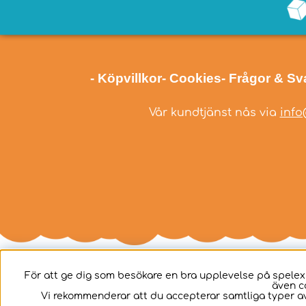
- Köpvillkor
- Cookies
- Frågor & Sv
Vår kundtjänst nås via
info
För att ge dig som besökare en bra upplevelse på spelex
även c
Svenska
Vi rekommenderar att du accepterar samtliga typer av