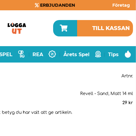
ERBJUDANDEN
Företag
TILL KASSAN
SPEL
REA
Årets Spel
Tips
|
|
|
Artnr.
Revell - Sand, Matt 14 ml
29
kr
betyg du har valt att ge artikeln.