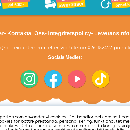
ar
- Kontakta Oss
- Integritetspolicy
- Leveransinf
@spelexperten.com
eller via telefon
026-182427
på helg
Sociala Medier:
perten.com använder vi cookies. Det handlar dels om helt nö
ookies för bättre prestanda, personalisering, funktionalitet me
 cookies. Det är dock du som bestämmer och du kan själv välja