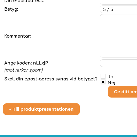
Din e-postadress:
Betyg:
Kommentar:
Ange koden:
nLLxjP
(motverkar spam)
Ja
Skall din epost-adress synas vid betyget?
Nej
Ge ditt o
« Till produktpresentationen