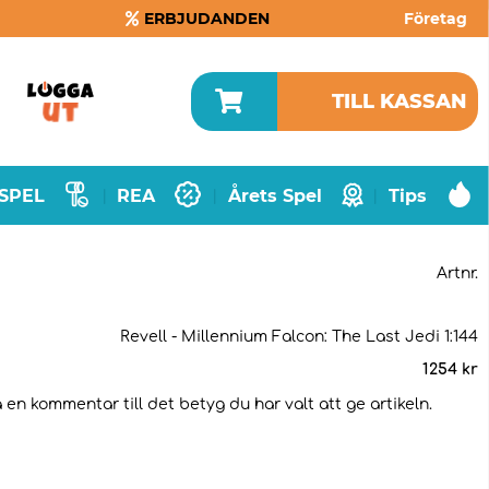
ERBJUDANDEN
Företag
TILL KASSAN
SPEL
REA
Årets Spel
Tips
|
|
|
Artnr.
Revell - Millennium Falcon: The Last Jedi 1:144
1254
kr
 en kommentar till det betyg du har valt att ge artikeln.