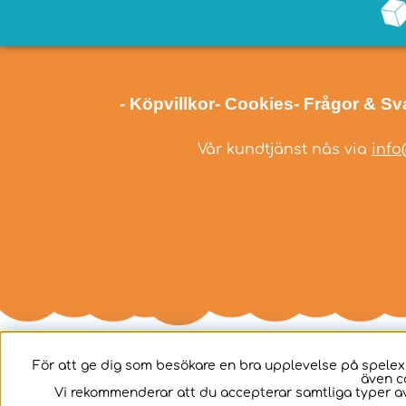
- Köpvillkor
- Cookies
- Frågor & Sv
Vår kundtjänst nås via
info
För att ge dig som besökare en bra upplevelse på spelex
även c
Svenska
Vi rekommenderar att du accepterar samtliga typer av