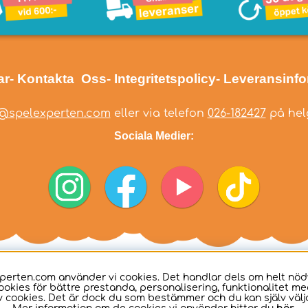
ar
- Kontakta Oss
- Integritetspolicy
- Leveransinf
@spelexperten.com
eller via telefon
026-182427
på helg
Sociala Medier:
perten.com använder vi cookies. Det handlar dels om helt nö
ookies för bättre prestanda, personalisering, funktionalitet me
 cookies. Det är dock du som bestämmer och du kan själv välja