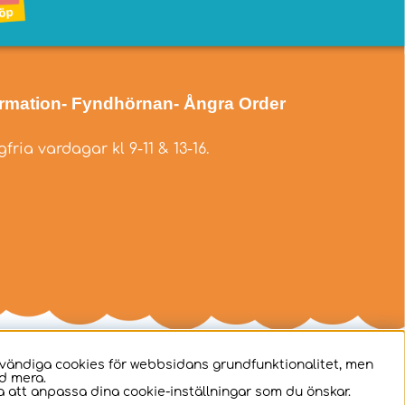
ormation
- Fyndhörnan
- Ångra Order
fria vardagar kl 9-11 & 13-16.
dvändiga cookies för webbsidans grundfunktionalitet, men
d mera.
 att anpassa dina cookie-inställningar som du önskar.