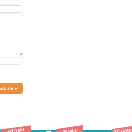
mdöme »