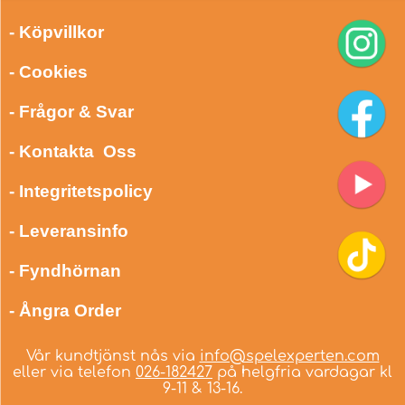
- Köpvillkor
- Cookies
- Frågor & Svar
- Kontakta Oss
- Integritetspolicy
- Leveransinfo
- Fyndhörnan
- Ångra Order
Vår kundtjänst nås via
info@spelexperten.com
eller via telefon
026-182427
på helgfria vardagar kl
9-11 & 13-16.