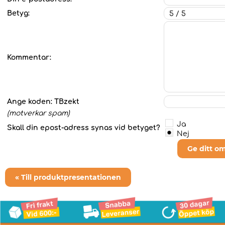
Betyg:
Kommentar:
Ange koden:
TBzekt
(motverkar spam)
Ja
Skall din epost-adress synas vid betyget?
Nej
Ge ditt o
« Till produktpresentationen