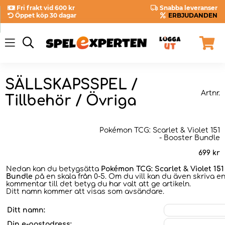
Fri frakt vid 600 kr
Snabba leveranser
Öppet köp 30 dagar
ERBJUDANDEN
SÄLLSKAPSSPEL /
Artnr.
Tillbehör / Övriga
Pokémon TCG: Scarlet & Violet 151
- Booster Bundle
699
kr
Nedan kan du betygsätta
Pokémon TCG: Scarlet & Violet 151
Bundle
på en skala från 0-5. Om du vill kan du även skriva e
kommentar till det betyg du har valt att ge artikeln.
Ditt namn kommer att visas som avsändare.
Ditt namn:
Din e-postadress: