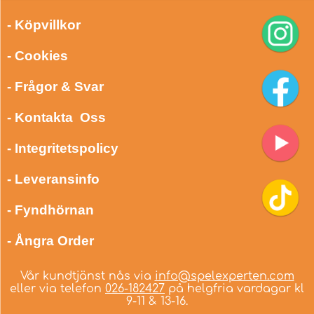
- Köpvillkor
- Cookies
- Frågor & Svar
- Kontakta Oss
- Integritetspolicy
- Leveransinfo
- Fyndhörnan
- Ångra Order
Vår kundtjänst nås via
info@spelexperten.com
eller via telefon
026-182427
på helgfria vardagar kl
9-11 & 13-16.