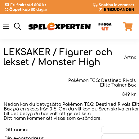
Fri frakt vid 600 kr
Snabba leveranser
Öppet köp 30 dagar
ERBJUDANDEN
LEKSAKER / Figurer och
Artnr.
lekset / Monster High
Pokémon TCG: Destined Rivals
Elite Trainer Box
849
kr
Nedan kan du betygsätta
Pokémon TCG: Destined Rivals Elit
Box
på en skala från 0-5. Om du vill kan du även skriva en 
till det betyg du har valt att ge artikeln.
Ditt namn kommer att visas som avsändare.
Ditt namn:
Din e-postadress: