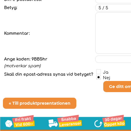
Betyg:
Kommentar:
Ange koden:
9BB5hr
(motverkar spam)
Ja
Skall din epost-adress synas vid betyget?
Nej
Ge ditt o
« Till produktpresentationen