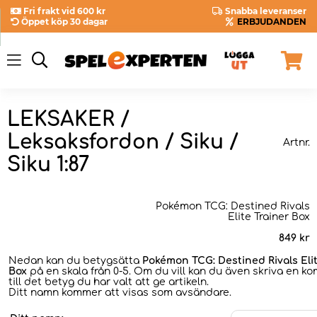
Fri frakt vid 600 kr
Snabba leveranser
Öppet köp 30 dagar
ERBJUDANDEN
LEKSAKER /
Leksaksfordon / Siku /
Artnr.
Siku 1:87
Pokémon TCG: Destined Rivals
Elite Trainer Box
849
kr
Nedan kan du betygsätta
Pokémon TCG: Destined Rivals Elit
Box
på en skala från 0-5. Om du vill kan du även skriva en 
till det betyg du har valt att ge artikeln.
Ditt namn kommer att visas som avsändare.