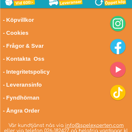
- Köpvillkor
- Cookies
- Frågor & Svar
- Kontakta Oss
- Integritetspolicy
- Leveransinfo
- Fyndhörnan
- Ångra Order
Vår kundtjänst nås via
info@spelexperten.com
eller via telefon
026-182427
på helgfria vardagar kl