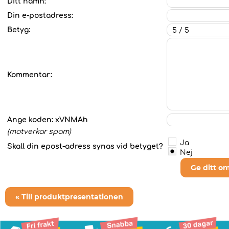
Ditt namn:
Din e-postadress:
Betyg:
Kommentar:
Ange koden:
xVNMAh
(motverkar spam)
Ja
Skall din epost-adress synas vid betyget?
Nej
Ge ditt o
« Till produktpresentationen