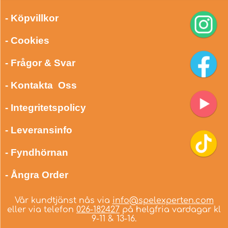
- Köpvillkor
- Cookies
- Frågor & Svar
- Kontakta Oss
- Integritetspolicy
- Leveransinfo
- Fyndhörnan
- Ångra Order
Vår kundtjänst nås via
info@spelexperten.com
eller via telefon
026-182427
på helgfria vardagar kl
9-11 & 13-16.