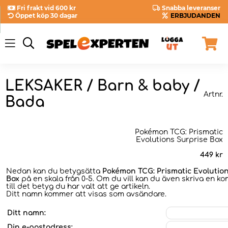
Fri frakt vid 600 kr
Snabba leveranser
Öppet köp 30 dagar
ERBJUDANDEN
LEKSAKER / Barn & baby /
Artnr.
Bada
Pokémon TCG: Prismatic
Evolutions Surprise Box
449
kr
Nedan kan du betygsätta
Pokémon TCG: Prismatic Evolutio
Box
på en skala från 0-5. Om du vill kan du även skriva en 
till det betyg du har valt att ge artikeln.
Ditt namn kommer att visas som avsändare.
Ditt namn:
Din e-postadress: