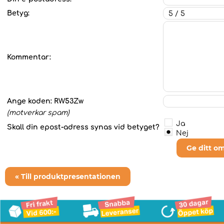
Betyg:
Kommentar:
Ange koden:
RW53Zw
(motverkar spam)
Ja
Skall din epost-adress synas vid betyget?
Nej
Ge ditt o
« Till produktpresentationen