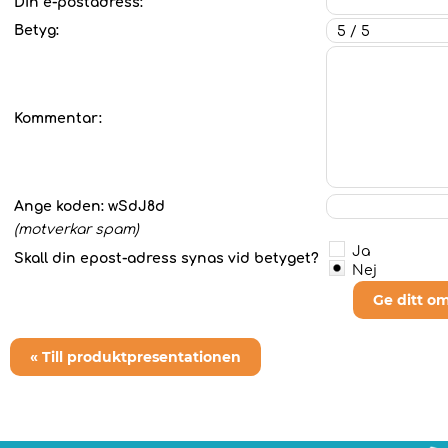
Din e-postadress:
Betyg:
Kommentar:
Ange koden:
wSdJ8d
(motverkar spam)
Ja
Skall din epost-adress synas vid betyget?
Nej
Ge ditt o
« Till produktpresentationen