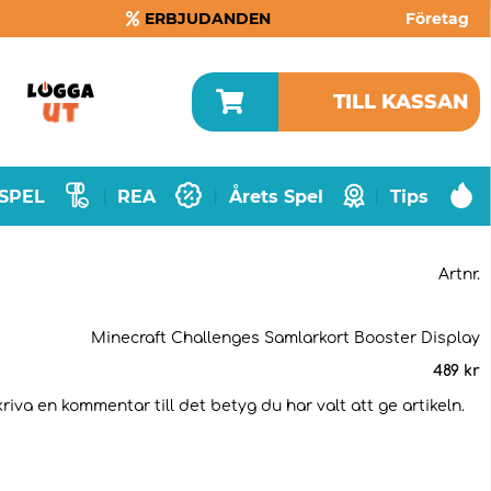
ERBJUDANDEN
Företag
TILL KASSAN
SPEL
REA
Årets Spel
Tips
|
|
|
Artnr.
Minecraft Challenges Samlarkort Booster Display
489
kr
riva en kommentar till det betyg du har valt att ge artikeln.