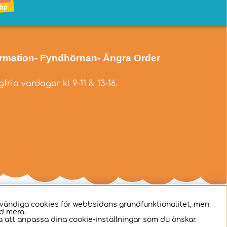
ormation
- Fyndhörnan
- Ångra Order
fria vardagar kl 9-11 & 13-16.
dvändiga cookies för webbsidans grundfunktionalitet, men
d mera.
 att anpassa dina cookie-inställningar som du önskar.