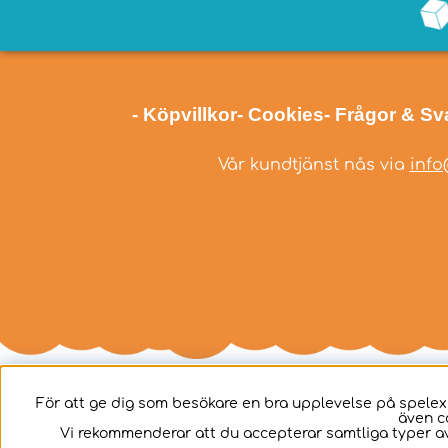
- Köpvillkor
- Cookies
- Frågor & Sv
Vår kundtjänst nås via
info
För att ge dig som besökare en bra upplevelse på spelex
även c
Svenska
Vi rekommenderar att du accepterar samtliga typer av