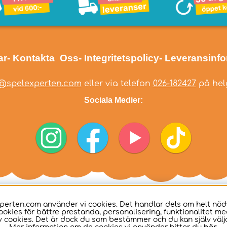
ar
- Kontakta Oss
- Integritetspolicy
- Leveransinf
@spelexperten.com
eller via telefon
026-182427
på helg
Sociala Medier:
perten.com använder vi cookies. Det handlar dels om helt nö
ookies för bättre prestanda, personalisering, funktionalitet me
 cookies. Det är dock du som bestämmer och du kan själv välja