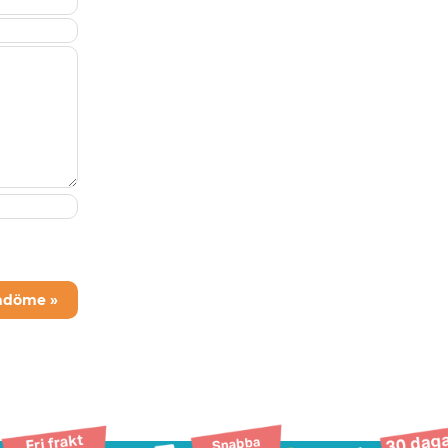
mdöme »