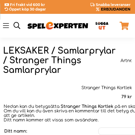
Fri frakt vid 600 kr
Snabba leveranser
Öppet köp 30 dagar
ERBJUDANDEN
LEKSAKER / Samlarprylar
/ Stranger Things
Artnr.
Samlarprylar
Stranger Things Kortlek
79
kr
Nedan kan du betygsätta
Stranger Things Kortlek
på en skal
Om du vill kan du även skriva en kommentar till det betyg du
att ge artikeln.
Ditt namn kommer att visas som avsändare.
Ditt namn: