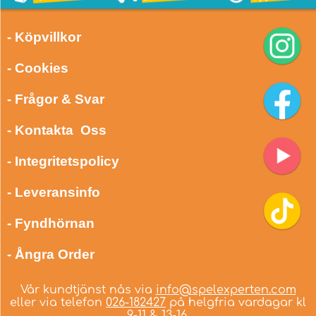
- Köpvillkor
- Cookies
- Frågor & Svar
- Kontakta Oss
- Integritetspolicy
- Leveransinfo
- Fyndhörnan
- Ångra Order
Vår kundtjänst nås via
info@spelexperten.com
eller via telefon
026-182427
på helgfria vardagar kl
9-11 & 13-16.