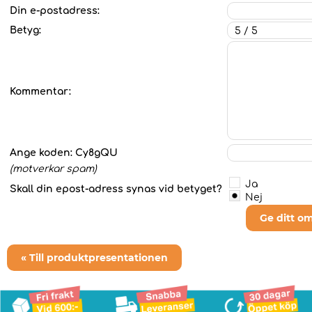
Din e-postadress:
Betyg:
Kommentar:
Ange koden:
Cy8gQU
(motverkar spam)
Ja
Skall din epost-adress synas vid betyget?
Nej
Ge ditt o
« Till produktpresentationen