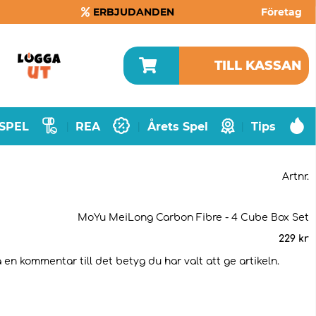
ERBJUDANDEN
Företag
TILL KASSAN
SPEL
REA
Årets Spel
Tips
|
|
|
Artnr.
MoYu MeiLong Carbon Fibre - 4 Cube Box Set
229
kr
 en kommentar till det betyg du har valt att ge artikeln.