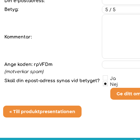
Din e-postadress:
Betyg:
Kommentar:
Ange koden:
rpVFDm
(motverkar spam)
Ja
Skall din epost-adress synas vid betyget?
Nej
Ge ditt o
« Till produktpresentationen