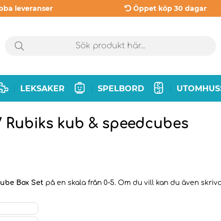
bba leveranser
Öppet köp 30 dagar
LEKSAKER
SPELBORD
UTOMHUS
|
|
|
/ Rubiks kub & speedcubes
Cube Box Set
på en skala från 0-5. Om du vill kan du även skriva