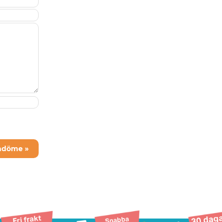
mdöme »