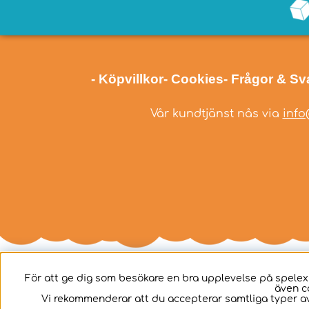
- Köpvillkor
- Cookies
- Frågor & Sv
Vår kundtjänst nås via
info
För att ge dig som besökare en bra upplevelse på spelex
även c
Svenska
Vi rekommenderar att du accepterar samtliga typer av