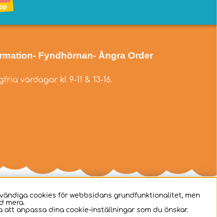
ormation
- Fyndhörnan
- Ångra Order
fria vardagar kl 9-11 & 13-16.
dvändiga cookies för webbsidans grundfunktionalitet, men
d mera.
 att anpassa dina cookie-inställningar som du önskar.