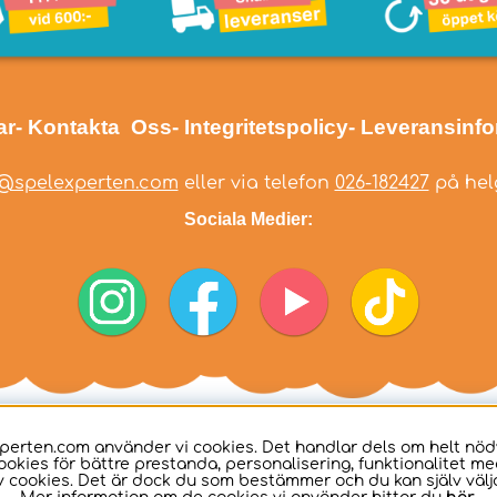
ar
- Kontakta Oss
- Integritetspolicy
- Leveransinf
@spelexperten.com
eller via telefon
026-182427
på helg
Sociala Medier:
perten.com använder vi cookies. Det handlar dels om helt nö
ookies för bättre prestanda, personalisering, funktionalitet me
 cookies. Det är dock du som bestämmer och du kan själv välja