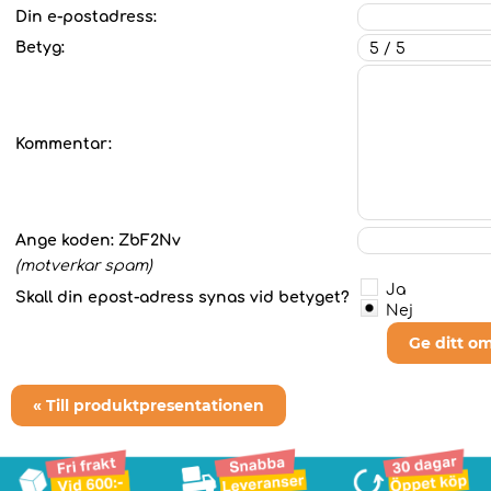
Din e-postadress:
Betyg:
Kommentar:
Ange koden:
ZbF2Nv
(motverkar spam)
Ja
Skall din epost-adress synas vid betyget?
Nej
Ge ditt o
« Till produktpresentationen