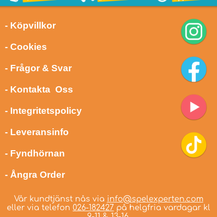
- Köpvillkor
- Cookies
- Frågor & Svar
- Kontakta Oss
- Integritetspolicy
- Leveransinfo
- Fyndhörnan
- Ångra Order
Vår kundtjänst nås via
info@spelexperten.com
eller via telefon
026-182427
på helgfria vardagar kl
9-11 & 13-16.