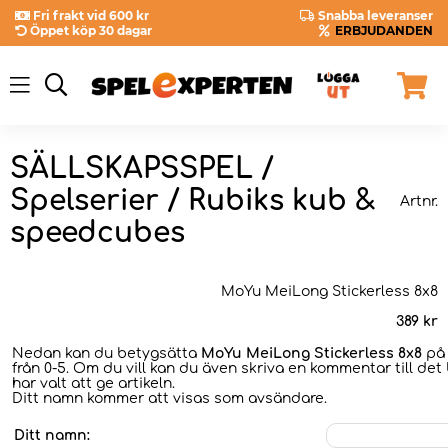
Fri frakt vid 600 kr
Snabba leveranser
Öppet köp 30 dagar
ERBJUDANDEN
SÄLLSKAPSSPEL /
Spelserier / Rubiks kub &
Artnr.
speedcubes
MoYu MeiLong Stickerless 8x8
389
kr
Nedan kan du betygsätta
MoYu MeiLong Stickerless 8x8
på 
från 0-5. Om du vill kan du även skriva en kommentar till det
har valt att ge artikeln.
Ditt namn kommer att visas som avsändare.
Ditt namn: