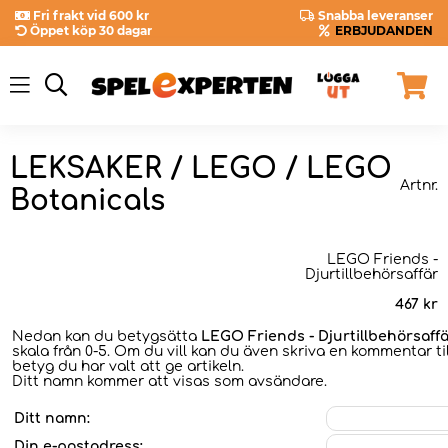
Fri frakt vid 600 kr
Snabba leveranser
Öppet köp 30 dagar
ERBJUDANDEN
LEKSAKER / LEGO / LEGO
Artnr.
Botanicals
LEGO Friends -
Djurtillbehörsaffär
467
kr
Nedan kan du betygsätta
LEGO Friends - Djurtillbehörsaff
skala från 0-5. Om du vill kan du även skriva en kommentar til
betyg du har valt att ge artikeln.
Ditt namn kommer att visas som avsändare.
Ditt namn:
Din e-postadress: