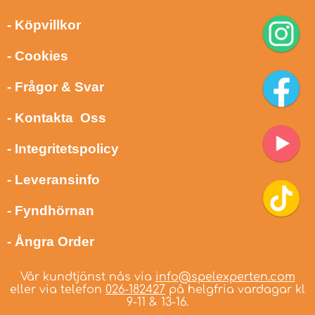
- Köpvillkor
- Cookies
- Frågor & Svar
- Kontakta Oss
- Integritetspolicy
- Leveransinfo
- Fyndhörnan
- Ångra Order
Vår kundtjänst nås via
info@spelexperten.com
eller via telefon
026-182427
på helgfria vardagar kl
9-11 & 13-16.