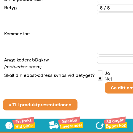
Betyg:
Kommentar:
Ange koden:
bDqkrw
(motverkar spam)
Ja
Skall din epost-adress synas vid betyget?
Nej
Ge ditt o
« Till produktpresentationen