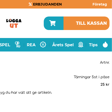
ERBJUDANDEN
Företag
TILL KASSAN
SPEL
REA
Årets Spel
Tips
|
|
|
Artnr.
Tärningar 5st i påse
25
kr
g du har valt att ge artikeln.