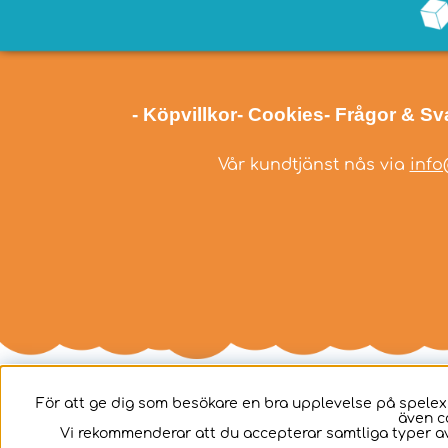
- Köpvillkor
- Cookies
- Frågor & Sv
Vår kundtjänst nås via
info
För att ge dig som besökare en bra upplevelse på spelex
även c
Svenska
Vi rekommenderar att du accepterar samtliga typer av