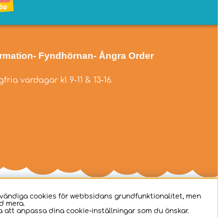
ormation
- Fyndhörnan
- Ångra Order
fria vardagar kl 9-11 & 13-16.
dvändiga cookies för webbsidans grundfunktionalitet, men
d mera.
 att anpassa dina cookie-inställningar som du önskar.