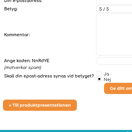
Din e-postadress:
Betyg:
Kommentar:
Ange koden:
NnRdYE
(motverkar spam)
Ja
Skall din epost-adress synas vid betyget?
Nej
Ge ditt o
« Till produktpresentationen