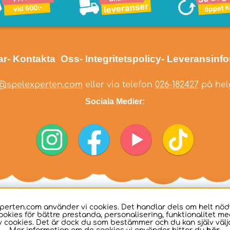
ar
- Kontakta Oss
- Integritetspolicy
- Leveransinf
@spelexperten.com
eller via telefon
026-182427
på helg
Sociala Medier:
perten.com använder vi cookies. Det handlar dels om helt nö
ookies för bättre prestanda, personalisering, funktionalitet me
 cookies. Det är dock du som bestämmer och du kan själv välja