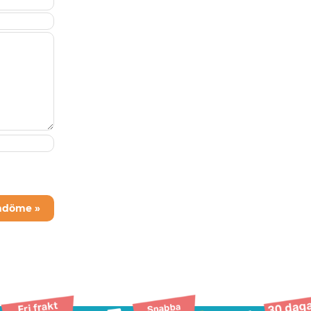
mdöme »