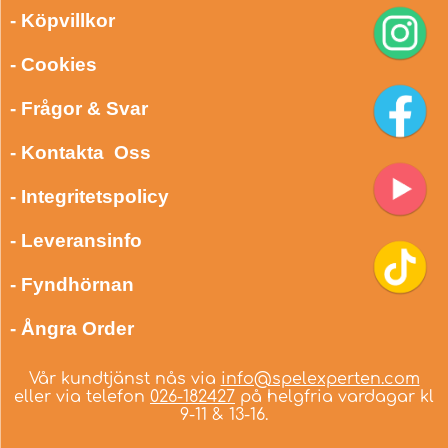
- Köpvillkor
- Cookies
- Frågor & Svar
- Kontakta Oss
- Integritetspolicy
- Leveransinfo
- Fyndhörnan
- Ångra Order
Vår kundtjänst nås via
info@spelexperten.com
eller via telefon
026-182427
på helgfria vardagar kl
9-11 & 13-16.