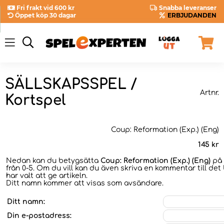
Fri frakt vid 600 kr
Snabba leveranser
Öppet köp 30 dagar
ERBJUDANDEN
SÄLLSKAPSSPEL /
Artnr.
Kortspel
Coup: Reformation (Exp.) (Eng)
145
kr
Nedan kan du betygsätta
Coup: Reformation (Exp.) (Eng)
på 
från 0-5. Om du vill kan du även skriva en kommentar till det
har valt att ge artikeln.
Ditt namn kommer att visas som avsändare.
Ditt namn:
Din e-postadress: