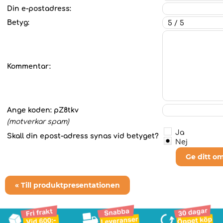
Din e-postadress:
Betyg:
Kommentar:
Ange koden:
pZ8tkv
(motverkar spam)
Ja
Skall din epost-adress synas vid betyget?
Nej
Ge ditt o
« Till produktpresentationen