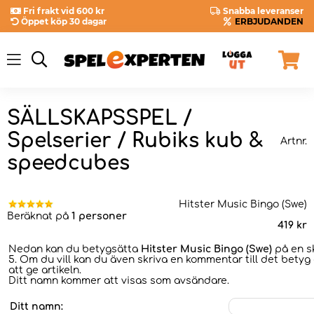
Fri frakt vid 600 kr
Snabba leveranser
Öppet köp 30 dagar
ERBJUDANDEN
SÄLLSKAPSSPEL /
Spelserier / Rubiks kub &
Artnr.
speedcubes
Hitster Music Bingo (Swe)
Beräknat på
1 personer
419
kr
Nedan kan du betygsätta
Hitster Music Bingo (Swe)
på en sk
5. Om du vill kan du även skriva en kommentar till det betyg 
att ge artikeln.
Ditt namn kommer att visas som avsändare.
Ditt namn: