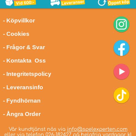
- Köpvillkor
- Cookies
- Frågor & Svar
- Kontakta Oss
- Integritetspolicy
- Leveransinfo
- Fyndhörnan
- Ångra Order
Vår kundtjänst nås via
info@spelexperten.com
eller via telefon
026-182427
på helgfria vardagar kl