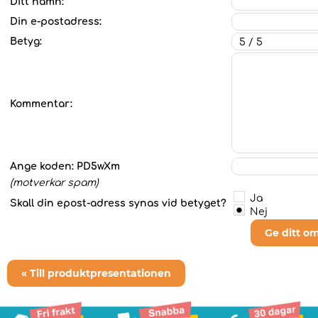
Ditt namn:
Din e-postadress:
Betyg:
Kommentar:
Ange koden:
PD5wXm
(motverkar spam)
Ja
Skall din epost-adress synas vid betyget?
Nej
Ge ditt o
« Till produktpresentationen