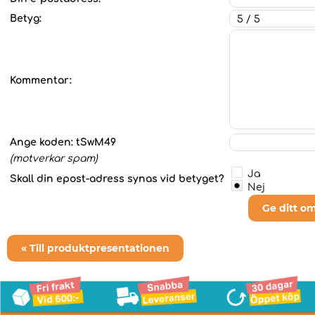
Betyg:
Kommentar:
Ange koden:
tSwM49
(motverkar spam)
Ja
Skall din epost-adress synas vid betyget?
Nej
Ge ditt o
« Till produktpresentationen