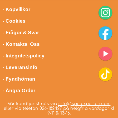
- Köpvillkor
- Cookies
- Frågor & Svar
- Kontakta Oss
- Integritetspolicy
- Leveransinfo
- Fyndhörnan
- Ångra Order
Vår kundtjänst nås via
info@spelexperten.com
eller via telefon
026-182427
på helgfria vardagar kl
9-11 & 13-16.