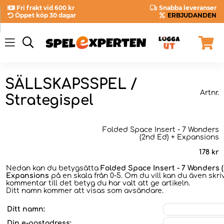
Fri frakt vid 600 kr
Snabba leveranser
Öppet köp 30 dagar
ERBJUDANDEN
SÄLLSKAPSSPEL /
Artnr.
Strategispel
Folded Space Insert - 7 Wonders
(2nd Ed) + Expansions
178
kr
Nedan kan du betygsätta
Folded Space Insert - 7 Wonders (
Expansions
på en skala från 0-5. Om du vill kan du även skri
kommentar till det betyg du har valt att ge artikeln.
Ditt namn kommer att visas som avsändare.
Ditt namn:
Din e-postadress: