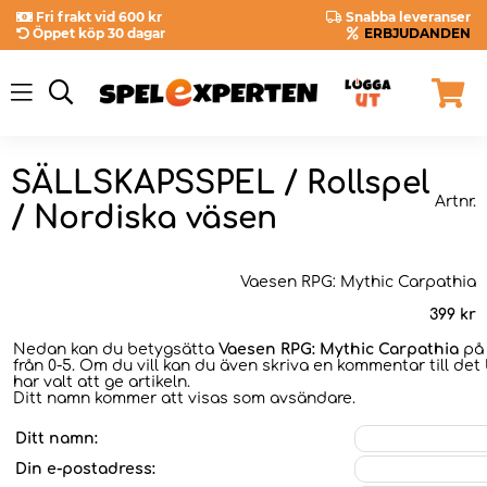
Fri frakt vid 600 kr
Snabba leveranser
Öppet köp 30 dagar
ERBJUDANDEN
SÄLLSKAPSSPEL / Rollspel
Artnr.
/ Nordiska väsen
Vaesen RPG: Mythic Carpathia
399
kr
Nedan kan du betygsätta
Vaesen RPG: Mythic Carpathia
på 
från 0-5. Om du vill kan du även skriva en kommentar till det
har valt att ge artikeln.
Ditt namn kommer att visas som avsändare.
Ditt namn:
Din e-postadress: