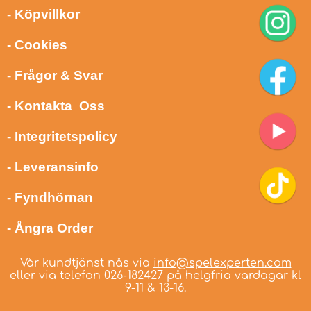
- Köpvillkor
- Cookies
- Frågor & Svar
- Kontakta Oss
- Integritetspolicy
- Leveransinfo
- Fyndhörnan
- Ångra Order
Vår kundtjänst nås via
info@spelexperten.com
eller via telefon
026-182427
på helgfria vardagar kl
9-11 & 13-16.