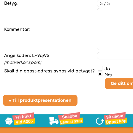
Betyg:
Kommentar:
Ange koden:
LF9qWS
(motverkar spam)
Ja
Skall din epost-adress synas vid betyget?
Nej
Ge ditt o
« Till produktpresentationen