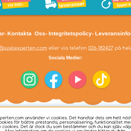
ar
- Kontakta Oss
- Integritetspolicy
- Leveransinf
@spelexperten.com
eller via telefon
026-182427
på helg
Sociala Medier:
perten.com använder vi cookies. Det handlar dels om helt nö
ookies för bättre prestanda, personalisering, funktionalitet me
 cookies. Det är dock du som bestämmer och du kan själv välja