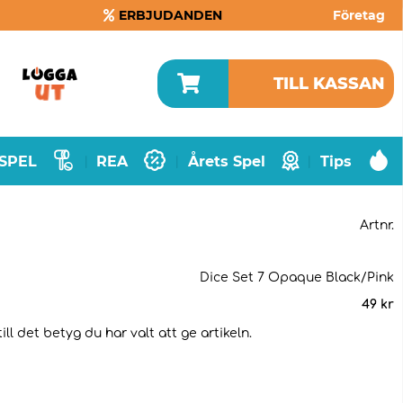
ERBJUDANDEN
Företag
TILL KASSAN
SPEL
REA
Årets Spel
Tips
|
|
|
Artnr.
Dice Set 7 Opaque Black/Pink
49
kr
l det betyg du har valt att ge artikeln.