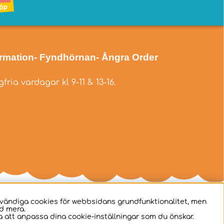
ormation
- Fyndhörnan
- Ångra Order
fria vardagar kl 9-11 & 13-16.
dvändiga cookies för webbsidans grundfunktionalitet, men
d mera.
 att anpassa dina cookie-inställningar som du önskar.