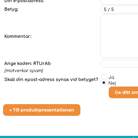
Din e-postadress:
Betyg:
Kommentar:
Ange koden:
RTUrAb
(motverkar spam)
Ja
Skall din epost-adress synas vid betyget?
Nej
Ge ditt o
« Till produktpresentationen