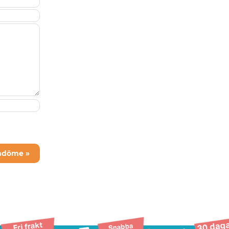
mdöme »