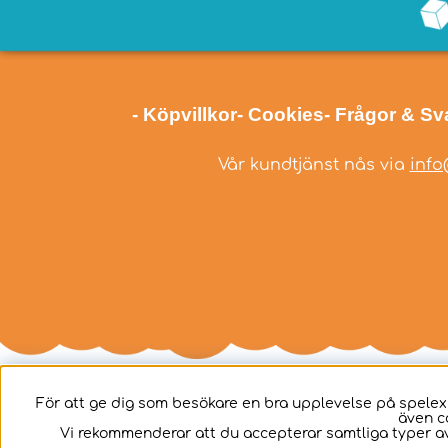
- Köpvillkor
- Cookies
- Frågor & Sv
Vår kundtjänst nås via
info
För att ge dig som besökare en bra upplevelse på spelex
även c
Svenska
Vi rekommenderar att du accepterar samtliga typer av