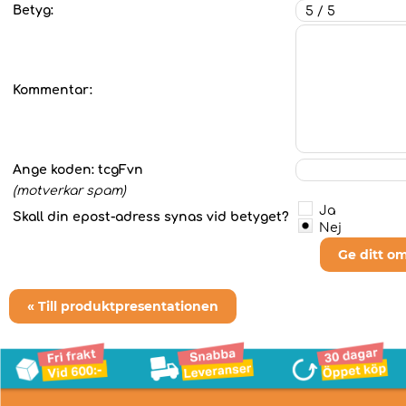
Betyg:
Kommentar:
Ange koden:
tcgFvn
(motverkar spam)
Ja
Skall din epost-adress synas vid betyget?
Nej
Ge ditt o
« Till produktpresentationen