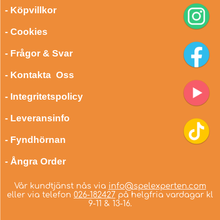
- Köpvillkor
- Cookies
- Frågor & Svar
- Kontakta Oss
- Integritetspolicy
- Leveransinfo
- Fyndhörnan
- Ångra Order
Vår kundtjänst nås via
info@spelexperten.com
eller via telefon
026-182427
på helgfria vardagar kl
9-11 & 13-16.