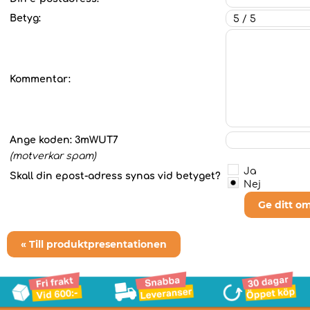
Betyg:
Kommentar:
Ange koden:
3mWUT7
(motverkar spam)
Ja
Skall din epost-adress synas vid betyget?
Nej
Ge ditt o
« Till produktpresentationen