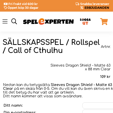
Fri frakt vid 600 kr
Snabba leveranser
Öppet köp 30 dagar
ERBJUDANDEN
SÄLLSKAPSSPEL / Rollspel
Artnr.
/ Call of Cthulhu
Sleeves Dragon Shield - Matte 63
x 88 mm Clear
109
kr
Nedan kan du betygsätta
Sleeves Dragon Shield - Matte 63
Clear
på en skala från 0-5. Om du vill kan du även skriva en
till det betyg du har valt att ge artikeln.
Ditt namn kommer att visas som avsändare.
Ditt namn:
Din e-postadress: