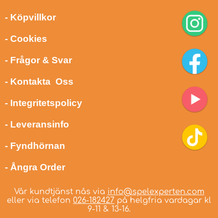
- Köpvillkor
- Cookies
- Frågor & Svar
- Kontakta Oss
- Integritetspolicy
- Leveransinfo
- Fyndhörnan
- Ångra Order
Vår kundtjänst nås via
info@spelexperten.com
eller via telefon
026-182427
på helgfria vardagar kl
9-11 & 13-16.