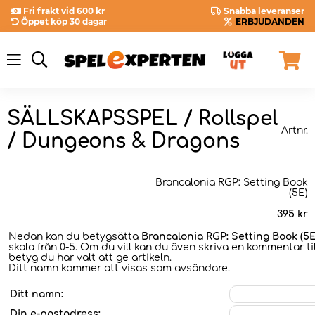
Fri frakt vid 600 kr
Snabba leveranser
Öppet köp 30 dagar
ERBJUDANDEN
SÄLLSKAPSSPEL / Rollspel
Artnr.
/ Dungeons & Dragons
Brancalonia RGP: Setting Book
(5E)
395
kr
Nedan kan du betygsätta
Brancalonia RGP: Setting Book (5E
skala från 0-5. Om du vill kan du även skriva en kommentar til
betyg du har valt att ge artikeln.
Ditt namn kommer att visas som avsändare.
Ditt namn:
Din e-postadress: