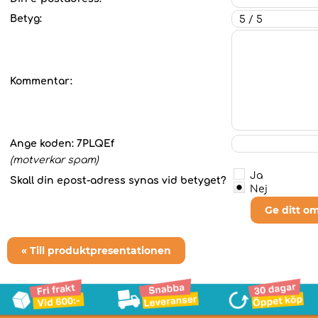
Betyg:
Kommentar:
Ange koden:
7PLQEf
(motverkar spam)
Ja
Skall din epost-adress synas vid betyget?
Nej
Ge ditt o
« Till produktpresentationen