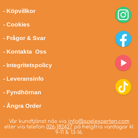
- Köpvillkor
- Cookies
- Frågor & Svar
- Kontakta Oss
- Integritetspolicy
- Leveransinfo
- Fyndhörnan
- Ångra Order
Vår kundtjänst nås via
info@spelexperten.com
eller via telefon
026-182427
på helgfria vardagar kl
9-11 & 13-16.