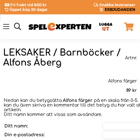
Fri frakt vid 600 kr
Snabba leveranser
Öppet köp 30 dagar
ERBJUDANDEN
LEKSAKER / Barnböcker /
Artnr.
Alfons Åberg
Alfons färger
89
kr
Nedan kan du betygsätta
Alfons färger
på en skala från 0-5.
kan du även skriva en kommentar till det betyg du har valt a
artikeln.
Ditt namn kommer att visas som avsändare.
Ditt namn:
Din e-postadress: