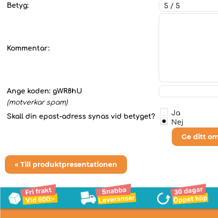
Betyg:
Kommentar:
Ange koden:
gWR8hU
(motverkar spam)
Ja
Skall din epost-adress synas vid betyget?
Nej
Ge ditt o
« Till produktpresentationen