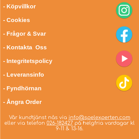
- Köpvillkor
- Cookies
- Frågor & Svar
- Kontakta Oss
- Integritetspolicy
- Leveransinfo
- Fyndhörnan
- Ångra Order
Vår kundtjänst nås via
info@spelexperten.com
eller via telefon
026-182427
på helgfria vardagar kl
9-11 & 13-16.