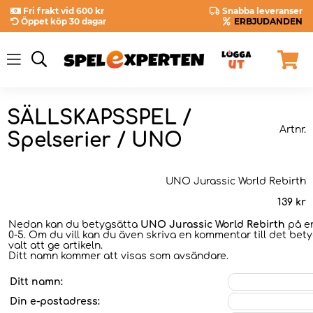
Fri frakt vid 600 kr
Snabba leveranser
Öppet köp 30 dagar
ERBJUDANDEN
SÄLLSKAPSSPEL /
Artnr.
Spelserier / UNO
UNO Jurassic World Rebirth
139
kr
Nedan kan du betygsätta
UNO Jurassic World Rebirth
på en
0-5. Om du vill kan du även skriva en kommentar till det bet
valt att ge artikeln.
Ditt namn kommer att visas som avsändare.
Ditt namn:
Din e-postadress: