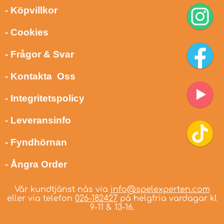
- Köpvillkor
- Cookies
- Frågor & Svar
- Kontakta Oss
- Integritetspolicy
- Leveransinfo
- Fyndhörnan
- Ångra Order
Vår kundtjänst nås via
info@spelexperten.com
eller via telefon
026-182427
på helgfria vardagar kl
9-11 & 13-16.