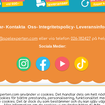
ar
- Kontakta Oss
- Integritetspolicy
- Leveransinf
@spelexperten.com
eller via telefon
026-182427
på helg
Sociala Medier:
perten.com använder vi cookies. Det handlar dels om helt nö
ookies för bättre prestanda, personalisering, funktionalitet me
 cookies. Det är dock du som bestämmer och du kan själv välja