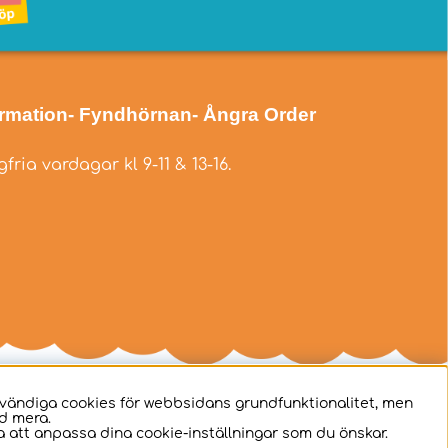
ormation
- Fyndhörnan
- Ångra Order
fria vardagar kl 9-11 & 13-16.
dvändiga cookies för webbsidans grundfunktionalitet, men
d mera.
 att anpassa dina cookie-inställningar som du önskar.