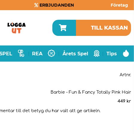
ERBJUDANDEN
Företag
TILL KASSAN
SPEL
REA
Årets Spel
Tips
|
|
|
Artnr.
Barbie - Fun & Fancy Totally Pink Hair
449
kr
ntar till det betyg du har valt att ge artikeln.