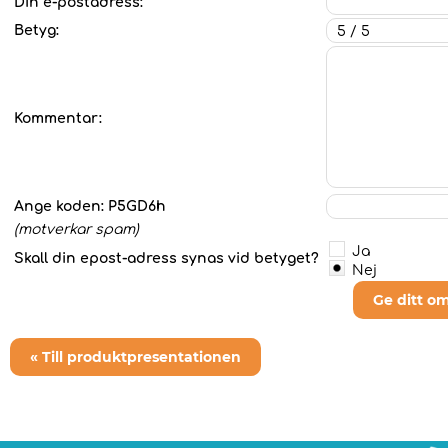
Din e-postadress:
Betyg:
Kommentar:
Ange koden:
P5GD6h
(motverkar spam)
Ja
Skall din epost-adress synas vid betyget?
Nej
Ge ditt o
« Till produktpresentationen