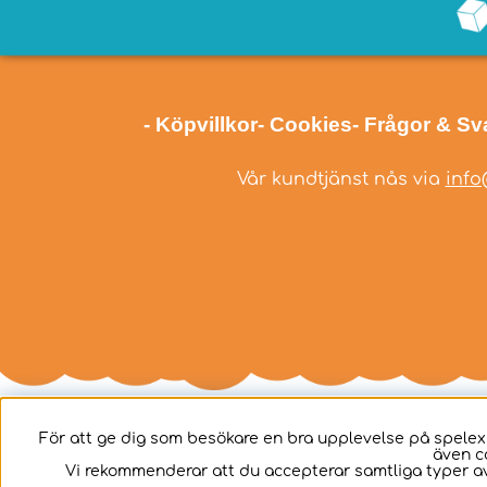
- Köpvillkor
- Cookies
- Frågor & Sv
Vår kundtjänst nås via
info
För att ge dig som besökare en bra upplevelse på spelex
även c
Svenska
Vi rekommenderar att du accepterar samtliga typer av