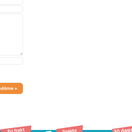
mdöme »