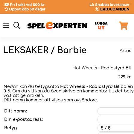
Fri frakt vid 600 kr
Snabba leveranser
Öppet köp 30 dagar
ERBJUDANDEN
LEKSAKER / Barbie
Artnr.
Hot Wheels - Radiostyrd Bil
229
kr
Nedan kan du betygsätta
Hot Wheels - Radiostyrd Bil
på en 
0-5. Om du vill kan du även skriva en kommentar till det bet
valt att ge artikeln.
Ditt namn kommer att visas som avsändare.
Ditt namn:
Din e-postadress:
Betyg: