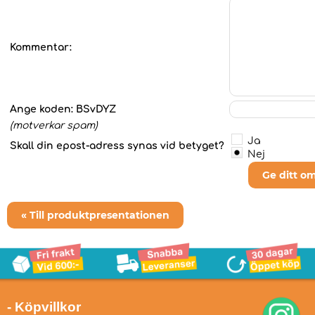
Kommentar:
Ange koden:
BSvDYZ
(motverkar spam)
Ja
Skall din epost-adress synas vid betyget?
Nej
Ge ditt o
« Till produktpresentationen
- Köpvillkor