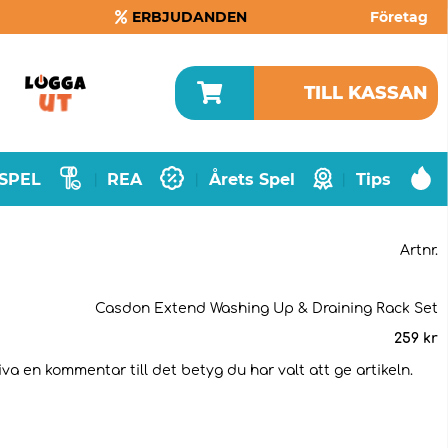
ERBJUDANDEN
Företag
TILL KASSAN
SPEL
REA
Årets Spel
Tips
|
|
|
Artnr.
Casdon Extend Washing Up & Draining Rack Set
259
kr
va en kommentar till det betyg du har valt att ge artikeln.