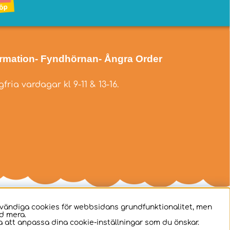
ormation
- Fyndhörnan
- Ångra Order
fria vardagar kl 9-11 & 13-16.
dvändiga cookies för webbsidans grundfunktionalitet, men
d mera.
 att anpassa dina cookie-inställningar som du önskar.