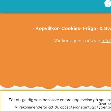
- Köpvillkor
- Cookies
- Frågor & Sv
Vår kundtjänst nås via
info
För att ge dig som besökare en bra upplevelse på spelex
även c
Svenska
Vi rekommenderar att du accepterar samtliga typer av