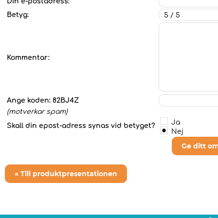
Din e-postadress:
Betyg:
Kommentar:
Ange koden:
82BJ4Z
(motverkar spam)
Ja
Skall din epost-adress synas vid betyget?
Nej
Ge ditt o
« Till produktpresentationen