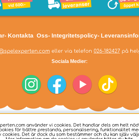
ar
- Kontakta Oss
- Integritetspolicy
- Leveransinf
@spelexperten.com
eller via telefon
026-182427
på helg
Sociala Medier:
perten.com använder vi cookies. Det handlar dels om helt nö
ookies för bättre prestanda, personalisering, funktionalitet me
 cookies. Det är dock du som bestämmer och du kan själv välja