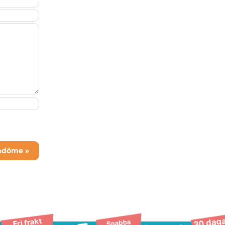
mdöme »