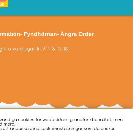
ormation
- Fyndhörnan
- Ångra Order
fria vardagar kl 9-11 & 13-16.
dvändiga cookies för webbsidans grundfunktionalitet, men
d mera.
 att anpassa dina cookie-inställningar som du önskar.