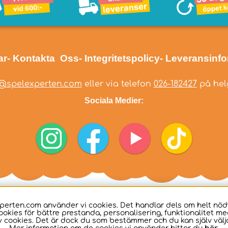
ar
- Kontakta Oss
- Integritetspolicy
- Leveransinf
@spelexperten.com
eller via telefon
026-182427
på helg
Sociala Medier:
perten.com använder vi cookies. Det handlar dels om helt nö
ookies för bättre prestanda, personalisering, funktionalitet me
 cookies. Det är dock du som bestämmer och du kan själv välja