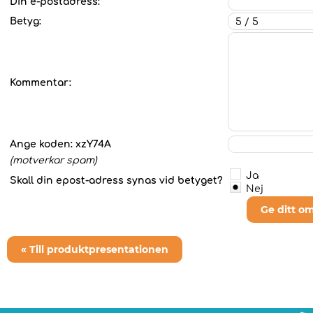
Din e-postadress:
Betyg:
Kommentar:
Ange koden:
xzY74A
(motverkar spam)
Ja
Skall din epost-adress synas vid betyget?
Nej
Ge ditt o
« Till produktpresentationen