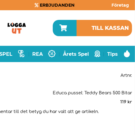
ERBJUDANDEN
Företag
TILL KASSAN
SPEL
REA
Årets Spel
Tips
|
|
|
Artnr.
Educa pussel: Teddy Bears 500 Bitar
119
kr
tar till det betyg du har valt att ge artikeln.