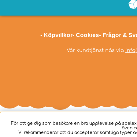
- Köpvillkor
- Cookies
- Frågor & Sv
Vår kundtjänst nås via
info
För att ge dig som besökare en bra upplevelse på spelex
även c
Svenska
Vi rekommenderar att du accepterar samtliga typer av