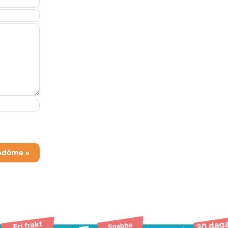
mdöme »